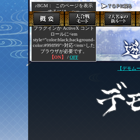
♪BGM：
このページを表示
するには、<em
style="color:black;background-
color:#A0FFFF">Netscape</em>
プラグインか ActiveX コント
ロールに<em
style="color:black;background-
color:#99ff99">対応</em>した
ブラウザが必要です。
【ON】
/
OFF
【デモム